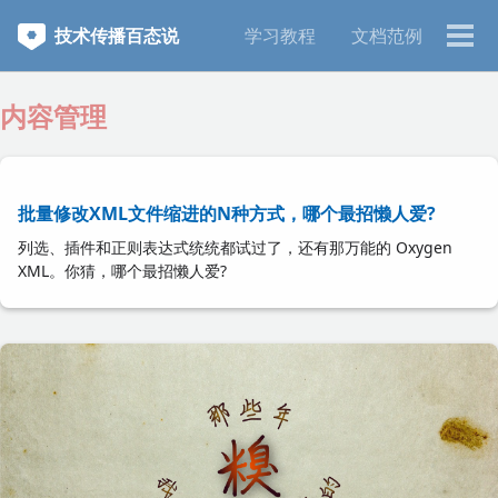
跳
跳
跳
技术传播百态说
学习教程
文档范例
转
转
转
切
到
到
到
换
主
正
页
菜
内容管理
菜
文
脚
单
单
批量修改XML文件缩进的N种方式，哪个最招懒人爱?
列选、插件和正则表达式统统都试过了，还有那万能的 Oxygen
XML。你猜，哪个最招懒人爱?