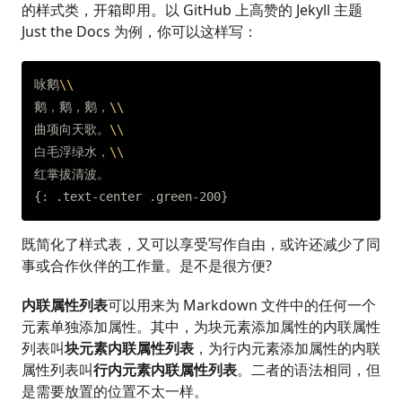
的样式类，开箱即用。以 GitHub 上高赞的 Jekyll 主题
Just the Docs 为例，你可以这样写：
咏鹅
\\
鹅，鹅，鹅，
\\
曲项向天歌。
\\
白毛浮绿水，
\\
红掌拔清波。

既简化了样式表，又可以享受写作自由，或许还减少了同
事或合作伙伴的工作量。是不是很方便?
内联属性列表
可以用来为 Markdown 文件中的任何一个
元素单独添加属性。其中，为块元素添加属性的内联属性
列表叫
块元素内联属性列表
，为行内元素添加属性的内联
属性列表叫
行内元素内联属性列表
。二者的语法相同，但
是需要放置的位置不太一样。