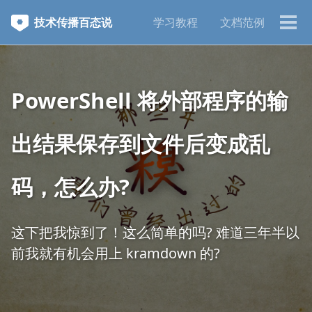
跳
跳
跳
技术传播百态说
学习教程
文档范例
转
转
转
切
到
到
到
换
主
正
页
菜
菜
文
脚
单
单
PowerShell 将外部程序的输
出结果保存到文件后变成乱
码，怎么办?
这下把我惊到了！这么简单的吗? 难道三年半以
前我就有机会用上 kramdown 的?