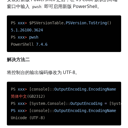
窗口中输入
即可启用新版 PowerShell。
pwsh
PS
xxx
>
$PSVersionTable
.
PSVersion
.
ToString
()
5.1.26100.3624
PS
xxx
>
pwsh
PowerShell
7.4.6
解决方法二
将控制台的输出编码修改为 UTF-8。
PS
xxx
>
[
console
]::
OutputEncoding.EncodingName
简体中文
(
GB2312
)
PS
xxx
>
[
System.Console
]::
OutputEncoding
=
[
System.
PS
xxx
>
[
console
]::
OutputEncoding.EncodingName
Unicode
(
UTF-8
)