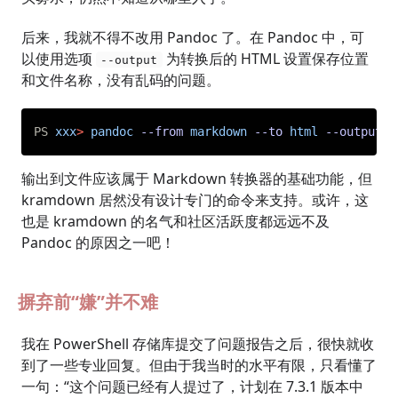
后来，我就不得不改用 Pandoc 了。在 Pandoc 中，可
以使用选项
为转换后的 HTML 设置保存位置
--output
和文件名称，没有乱码的问题。
PS
xxx
>
pandoc
--from
markdown
--to
html
--output
o
输出到文件应该属于 Markdown 转换器的基础功能，但
kramdown 居然没有设计专门的命令来支持。或许，这
也是 kramdown 的名气和社区活跃度都远远不及
Pandoc 的原因之一吧！
摒弃前“嫌”并不难
我在 PowerShell 存储库提交了问题报告之后，很快就收
到了一些专业回复。但由于我当时的水平有限，只看懂了
一句：“这个问题已经有人提过了，计划在 7.3.1 版本中