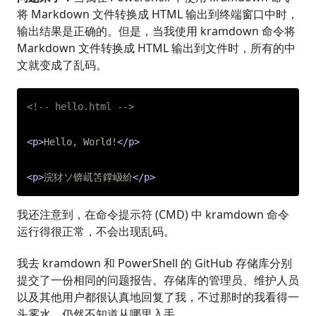
将 Markdown 文件转换成 HTML 输出到终端窗口中时，
输出结果是正确的。但是，当我使用 kramdown 命令将
Markdown 文件转换成 HTML 输出到文件时，所有的中
文就变成了乱码。
<!-- hello.html -->
<p>
Hello, World!
</p>
<p>
浣犲ソ锛屼笘鐣岋紒
</p>
我还注意到，在命令提示符 (CMD) 中 kramdown 命令
运行得很正常，不会出现乱码。
我去 kramdown 和 PowerShell 的 GitHub 存储库分别
提交了一份相同的问题报告。存储库的管理员、维护人员
以及其他用户都很认真地回复了我，不过那时的我看得一
头雾水，仍然不知道从哪里入手。