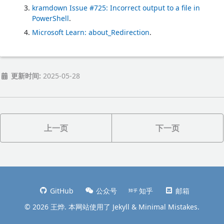
kramdown Issue #725: Incorrect output to a file in
PowerShell
.
Microsoft Learn: about_Redirection
.
更新时间:
2025-05-28
上一页
下一页
GitHub
公众号
知乎
邮箱
© 2026 王烨. 本网站使用了
Jekyll
&
Minimal Mistakes
.