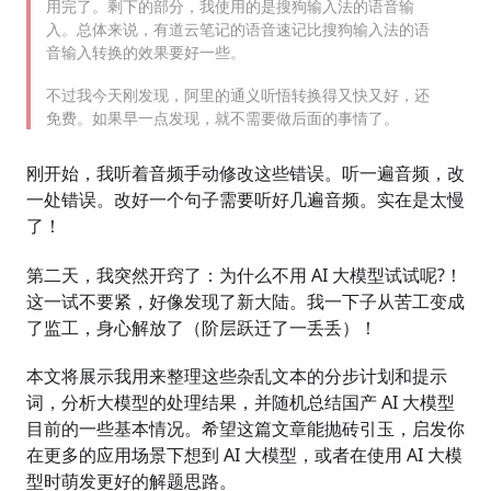
用完了。剩下的部分，我使用的是搜狗输入法的语音输
入。总体来说，有道云笔记的语音速记比搜狗输入法的语
音输入转换的效果要好一些。
不过我今天刚发现，阿里的通义听悟转换得又快又好，还
免费。如果早一点发现，就不需要做后面的事情了。
刚开始，我听着音频手动修改这些错误。听一遍音频，改
一处错误。改好一个句子需要听好几遍音频。实在是太慢
了！
第二天，我突然开窍了：为什么不用 AI 大模型试试呢?！
这一试不要紧，好像发现了新大陆。我一下子从苦工变成
了监工，身心解放了（阶层跃迁了一丢丢）！
本文将展示我用来整理这些杂乱文本的分步计划和提示
词，分析大模型的处理结果，并随机总结国产 AI 大模型
目前的一些基本情况。希望这篇文章能抛砖引玉，启发你
在更多的应用场景下想到 AI 大模型，或者在使用 AI 大模
型时萌发更好的解题思路。