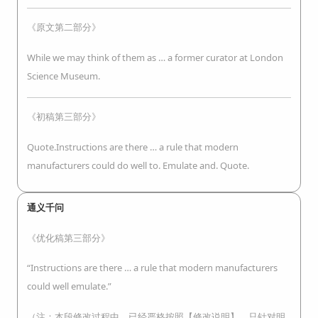
《原文第二部分》
While we may think of them as … a former curator at London
Science Museum.
《初稿第三部分》
Quote.Instructions are there … a rule that modern
manufacturers could do well to. Emulate and. Quote.
通义千问
《优化稿第三部分》
“Instructions are there … a rule that modern manufacturers
could well emulate.”
（注：本段修改过程中，已经严格按照【修改说明】，只针对明