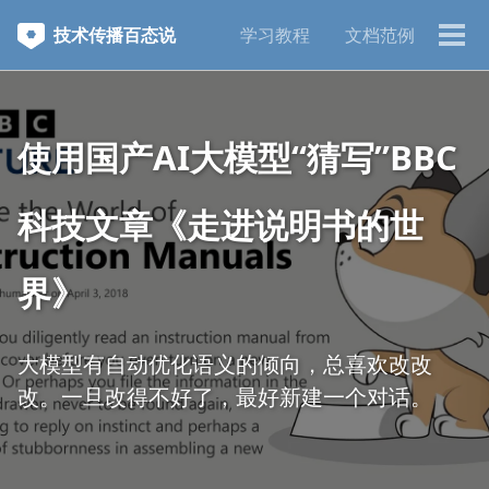
跳
跳
跳
技术传播百态说
学习教程
文档范例
转
转
转
切
到
到
到
换
主
正
页
菜
菜
文
脚
单
单
使用国产AI大模型“猜写”BBC
科技文章《走进说明书的世
界》
大模型有自动优化语义的倾向，总喜欢改改
改。一旦改得不好了，最好新建一个对话。